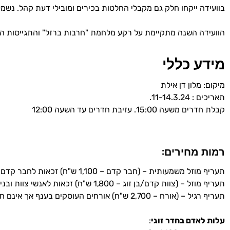
בוועידה ייקחו חלק גם מקבלי החלטות בכירים ומובילי דעת קהל. נ
הוועידה השנה מתקיימת על רקע מלחמת "חרבות ברזל" והתגייסות הע
מידע כללי
מיקום: מלון דן אילת
תאריכים : 11-14.3.24.
קבלת חדרים משעה 15:00. עזיבת חדרים עד השעה 12:00
רמות מחירים
:
תעריף מוזל משמעותית – (חבר קדם – 1,100 ש"ח) זכאות לחבר קדם אחד לבית ואחד נוסף לרשת
תעריף מוזל – (צוות קדם/בן זוג – 1,800 ש"ח) זכאות לאנשי צוות ובני זוגם
תעריף רגיל – (אורח – 2,700 ש"ח) אורחים העוסקים בענף אך אינם חברי קדם
עלות לאדם בחדר זוגי
: