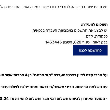
תינתן עדיפות בהרשמה לחברי קדם כאשר במידה ואזלו החדרים במלון דן
תשלום לוועידה:
יש לבצע את התשלום באמצעות העברה בנקאית,
לפקודת: קדם
בנק לאומי, סניף 828, חשבון 1453445
להרשמה לכנס
על חברי קדם לציין בפרטי העברה "קוד מפתח" בן 4 ספרות אשר הופיע על חשבונית תשלום דמי החברות בארגון, חבר קדם שטרם קיבל את הקוד יכול לשלוח וואטסאפ למספר 055-6604988
עם השלמת הרישום, הריני מאשר/ת בזאת ומתחייב/ת לשלם עבור 
•
המועד האחרון לביצוע תשלום דמי חבר ותשלום לוועידה עד 1.3.24, לאחר מועד זה התשלום לוועידה יהיה בתעריף "אורחים".