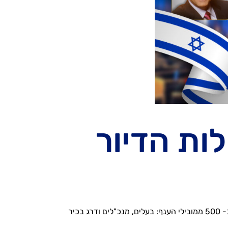
ות הדיור
הוועידה השנתית הינה האירוע המרכזי של ענף קהילות הדיור למבוגרים בישראל (בתי אבות, דיורים מוגנים ומוסדות סיעוד) בה לוקחים חלק כ- 500 ממובילי הענף: בעלים, מנכ"לים ודרג בכיר