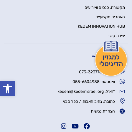
תקשורת, כנסים ואירועים
מאמרים מקצועיים
KEDEM INNOVATION HUB
יצירת קשר
צור קשר
טלפון: 073-3237766
פתח סרגל
ואטסאפ: 055-6604988
דוא"ל: kedem@kedemisrael.org
כתובת: נתיב האבות 1, כפר סבא
הצהרת נגישות