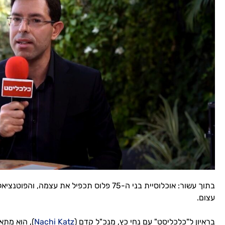
בתוך עשור: אוכלוסיית בני ה-75 פלוס תכפיל את 
עצום.
בראיון ל"כלכליסט" עם נחי כץ, מנכ"ל קדם (
Nachi Katz
), הוא מתא