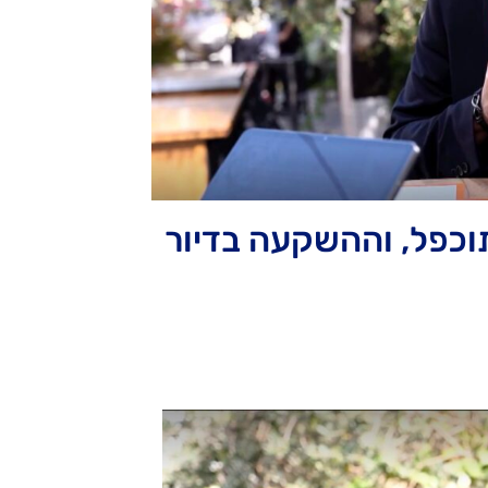
ור: אוכלוסיית בני ה-75+ תוכפל, וההשקעה בדיור