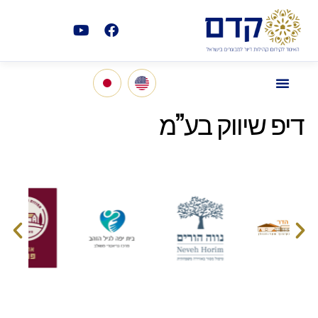
דיפ שיווק בע”מ