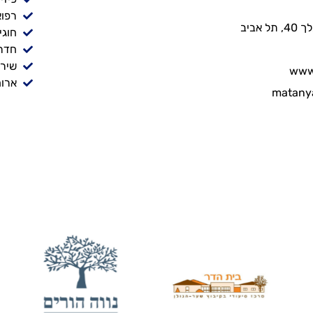
רפוא
אביב
חוגי
חדר
שירו
www.
ארוח
matany