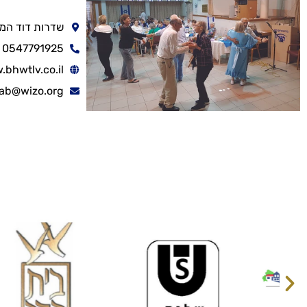
שדרות דוד המלך 40, תל 
0547791925
bhwtlv.co.il
ab@wizo.org