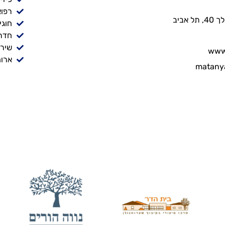
רפוא
אביב
חוגי
חדר
שירו
www.
ארוח
matany