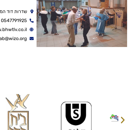
שדרות דוד המלך 40, תל 
0547791925
bhwtlv.co.il
ab@wizo.org