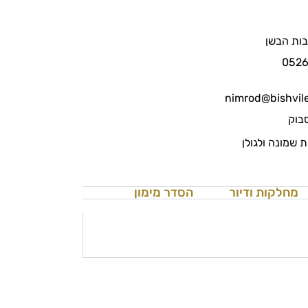
בות הבשן
052
nimrod@bishvile
סבוק
 שמונה ולגולן
מחלקות ודיור
הסדר מימון