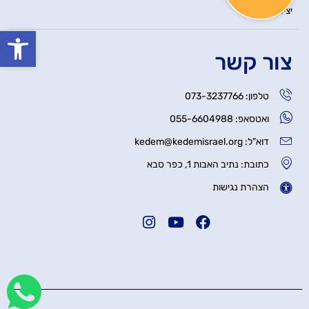
יצירת קשר
פתח סרגל
צור קשר
טלפון: 073-3237766
ואטסאפ: 055-6604988
דוא"ל: kedem@kedemisrael.org
כתובת: נתיב האבות 1, כפר סבא
הצהרת נגישות