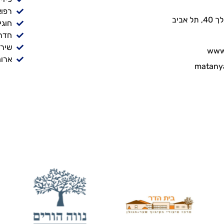
רפוא
אביב
חוגי
חדר
שירו
www.
ארוח
matany