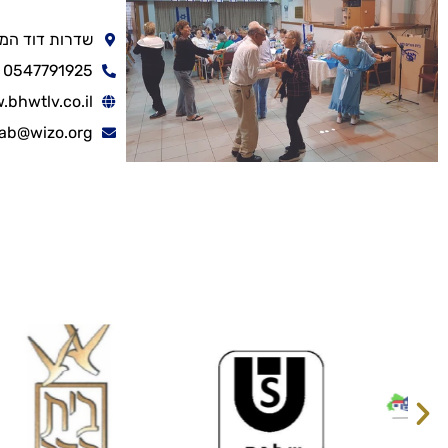
שדרות דוד המלך 40, תל 
0547791925
bhwtlv.co.il
ab@wizo.org