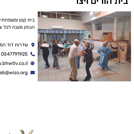
בית הורים ויצו
בית קטן ומשפחתי,
הנותן מענה לכל צרכי הדייר, 3 ארו
שדרות דוד המלך 40, תל 
0547791925
bhwtlv.co.il
ab@wizo.org