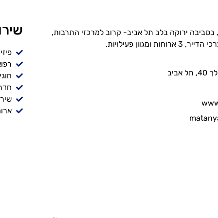
שירו
 בסביבה ירוקה בלב תל אביב- קרוב למרכזי התרבות,
חות ומגוון פעילויות.
פיזי
רפוא
אביב
חוגי
חדר
שירו
www.
ארוח
matany