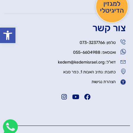
יצירת קשר
צור קשר
פתח סרגל
טלפון: 073-3237766
ואטסאפ: 055-6604988
דוא"ל: kedem@kedemisrael.org
כתובת: נתיב האבות 1, כפר סבא
הצהרת נגישות