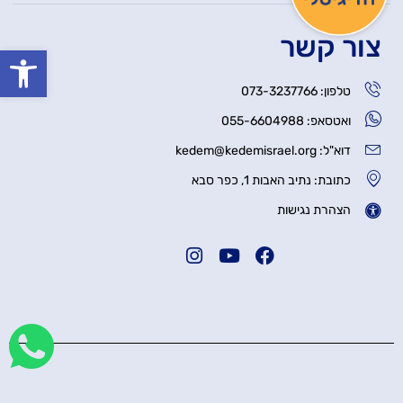
צור קשר
פתח סרגל
טלפון: 073-3237766
ואטסאפ: 055-6604988
דוא"ל: kedem@kedemisrael.org
כתובת: נתיב האבות 1, כפר סבא
הצהרת נגישות