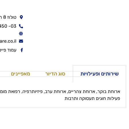
טולוז 8 תל אביב יפו
03- 5073450-שלוחה אפס
re.co.il
עמוד פיי
שירותים ופעילויות
סוג הדיור
מאפיינים
ארוחת בוקר, ארוחת צהריים, ארוחת ערב, פיזיותרפיה, רפואת מומח
פעילות חוגים תעסוקה ותרבות