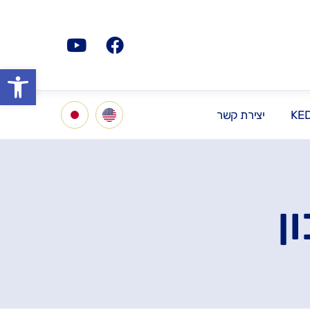
פתח סרגל
KE
יצירת קשר
ן