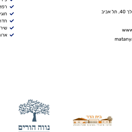
רפוא
אביב
חוגי
חדר
שירו
www.
ארוח
matany