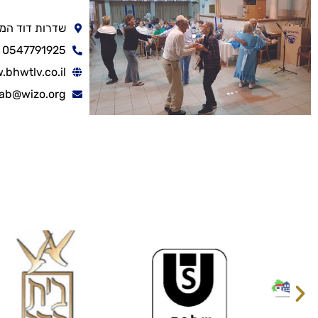
שדרות דוד המלך 40, תל 
0547791925
bhwtlv.co.il
ab@wizo.org