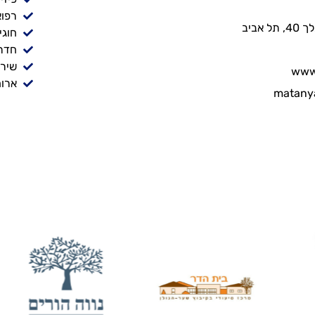
רפוא
אביב
חוגי
חדר
שירו
www.
ארוח
matany