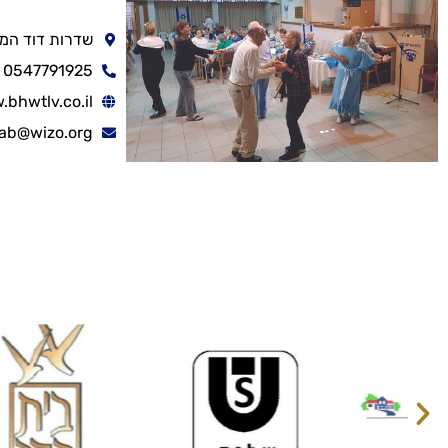
שדרות דוד המלך 40, תל 
0547791925
bhwtlv.co.il
ab@wizo.org