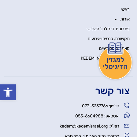
ראשי
אודות
פתרונות דיור לגיל השלישי
תקשורת, כנסים ואירועים
מאמרים מקצועיים
KEDEM INNOVATION HUB
יצירת קשר
פתח סרגל
צור קשר
טלפון: 073-3237766
ואטסאפ: 055-6604988
דוא"ל: kedem@kedemisrael.org
כתובת: נתיב האבות 1, כפר סבא