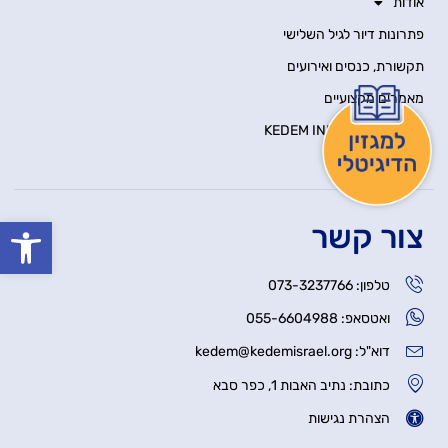
אודות
פתרונות דיור לגיל השלישי
תקשורת, כנסים ואירועים
מאמרים מקצועיים
KEDEM INNOVATION HUB
יצירת קשר
פתח סרגל
צור קשר
טלפון: 073-3237766
ואטסאפ: 055-6604988
דוא"ל: kedem@kedemisrael.org
כתובת: נתיב האבות 1, כפר סבא
הצהרת נגישות