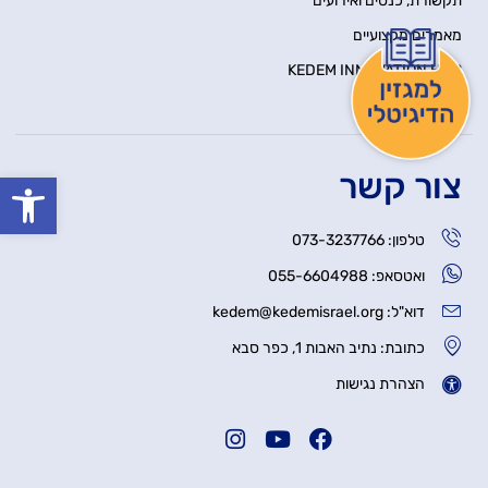
תקשורת, כנסים ואירועים
מאמרים מקצועיים
KEDEM INNOVATION HUB
יצירת קשר
צור קשר
פתח סרגל
טלפון: 073-3237766
ואטסאפ: 055-6604988
דוא"ל: kedem@kedemisrael.org
כתובת: נתיב האבות 1, כפר סבא
הצהרת נגישות