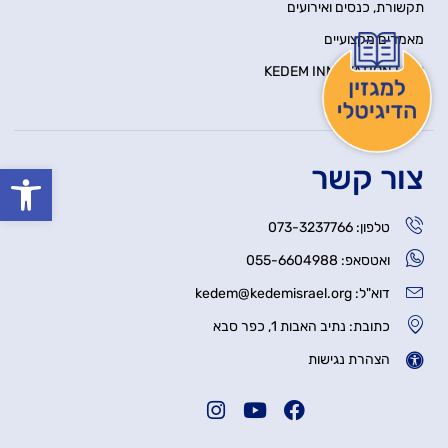
תקשורת, כנסים ואירועים
מאמרים מקצועיים
KEDEM INNOVATION HUB
יצירת קשר
צור קשר
פתח סרגל
טלפון: 073-3237766
ואטסאפ: 055-6604988
דוא"ל: kedem@kedemisrael.org
כתובת: נתיב האבות 1, כפר סבא
הצהרת נגישות