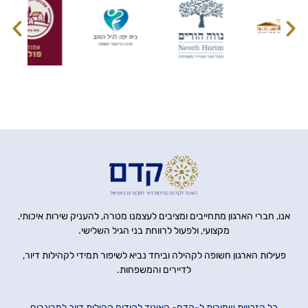
אנו, חברי הארגון מתחייבים ומציבים לעצמנו מטרה, להעניק שירות איכותי,
מקצועי, ולפעול לרווחת בני הגיל השלישי.
פעילות הארגון חשופה לקהילה וביחד נביא לשיפור תמידי לקהילות דיור,
לדיירים והמשפחות.
כל הזכויות שמורות ל-קדם- האיגוד לקידום קהילות דיור למבוגרים