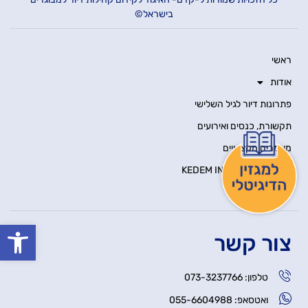
בישראל©
ראשי
אודות
פתרונות דיור לגיל השלישי
תקשורת, כנסים ואירועים
מאמרים מקצועיים
KEDEM INNOVATION HUB
יצירת קשר
פתח סרגל
צור קשר
טלפון: 073-3237766
ואטסאפ: 055-6604988