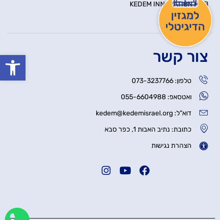
KEDEM INNOVATION HUB
יצירת קשר
צור קשר
פתח סרגל
טלפון: 073-3237766
ואטסאפ: 055-6604988
דוא"ל: kedem@kedemisrael.org
כתובת: נתיב האבות 1, כפר סבא
הצהרת נגישות